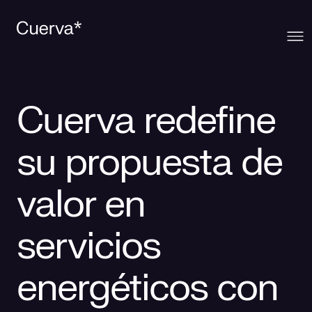
Cuerva
Cuerva redefine
Qué ofrecemos
Sobre Cuerva
su propuesta de
Innovación
Ecosistema
Generación
valor en
Comunidad
La mirada Cuerva
Distribución
servicios
Contacto
Trabaja en Cuerva
Smart Services
Blog
energéticos con
Prensa
Smart Solutions
Recursos