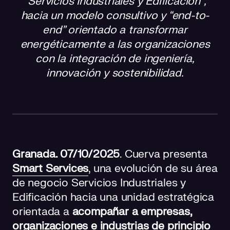
“Servicios Industriales y Edificación”,
Servicios que transforman la energía en valor
hacia un modelo consultivo y “end-to-
Lo que hace único a Smart Services
end” orientado a transformar
energéticamente a las organizaciones
Un socio clave para el futuro energético
con la integración de ingeniería,
innovación y sostenibilidad.
Granada. 07/10/2025
. Cuerva presenta
Smart Services
, una evolución de su área
de negocio Servicios Industriales y
Edificación hacia una unidad estratégica
orientada a
acompañar a empresas,
organizaciones e industrias de principio