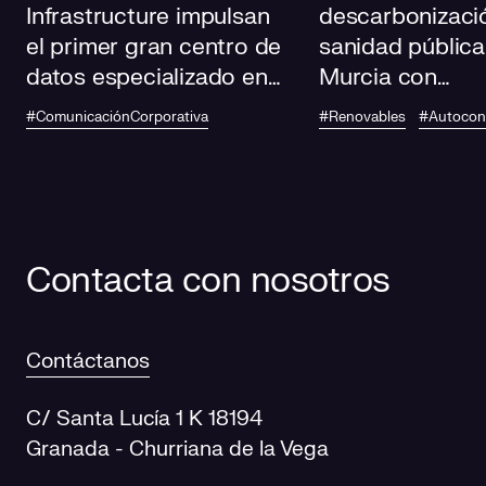
Infrastructure impulsan
descarbonizació
el primer gran centro de
sanidad pública
datos especializado en
Murcia con
IA de Andalucía
autoconsumo
#ComunicaciónCorporativa
#Renovables
#Autoco
fotovoltaico en
centros de salu
Contacta con nosotros
Contáctanos
C/ Santa Lucía 1 K 18194
Granada - Churriana de la Vega