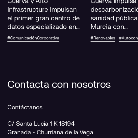
Cuerva y Alto
Cuerva impulsa 
Infrastructure impulsan
descarbonizació
el primer gran centro de
sanidad pública
datos especializado en
Murcia con
IA de Andalucía
autoconsumo
#ComunicaciónCorporativa
#Renovables
#Autoco
fotovoltaico en
centros de salu
Contacta con nosotros
Contáctanos
C/ Santa Lucía 1 K 18194
Granada - Churriana de la Vega