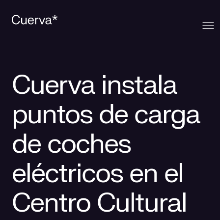
Cuerva
Cuerva instala
Qué ofrecemos
Sobre Cuerva
puntos de carga
Innovación
Ecosistema
Generación
de coches
Comunidad
La mirada Cuerva
Distribución
eléctricos en el
Contacto
Trabaja en Cuerva
Smart Services
Blog
Centro Cultural
Prensa
Smart Solutions
Recursos