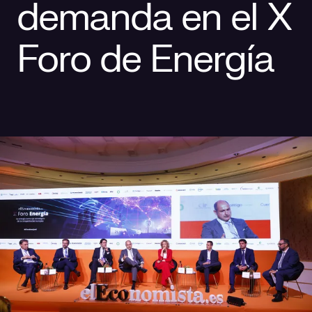
demanda en el X
Responsabilidad social
Comercialización
Casos de éxito
Foro de Energía
Media