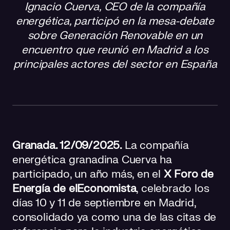
Ignacio Cuerva, CEO de la compañía
La urgencia de liberar capacidad y digitalizar redes
energética, participó en la mesa-debate
Compromiso de Cuerva con la innovación y
sobre Generación Renovable en un
sostenibilidad
encuentro que reunió en Madrid a los
principales actores del sector en España
Un foro clave para el futuro energético
Granada. 12/09/2025.
La compañía
energética granadina Cuerva ha
participado, un año más, en el
X Foro de
Energía de elEconomista
, celebrado los
días 10 y 11 de septiembre en Madrid,
consolidado ya como una de las citas de