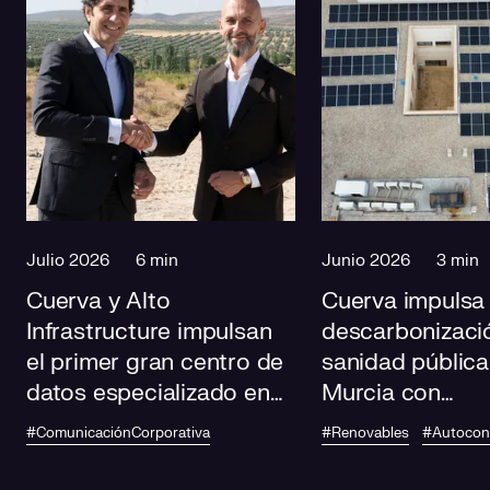
Julio 2026
6 min
Junio 2026
3 min
Cuerva y Alto
Cuerva impulsa 
Infrastructure impulsan
descarbonizació
el primer gran centro de
sanidad pública
datos especializado en
Murcia con
IA de Andalucía
autoconsumo
#ComunicaciónCorporativa
#Renovables
#Autoco
fotovoltaico en
centros de salu