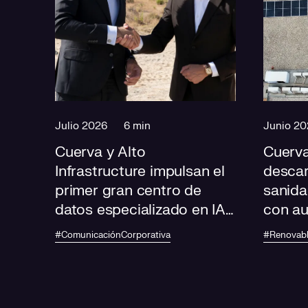
Julio 2026
6 min
Junio 20
Cuerva y Alto
Cuerva
Infrastructure impulsan el
descar
primer gran centro de
sanida
datos especializado en IA
con a
de Andalucía
fotovo
#ComunicaciónCorporativa
#Renovab
de sal