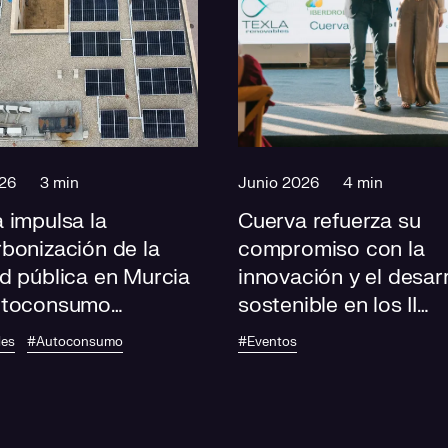
26
3 min
Junio 2026
4 min
 impulsa la
Cuerva refuerza su
bonización de la
compromiso con la
d pública en Murcia
innovación y el desarr
utoconsumo
sostenible en los II
ltaico en 13 centros
Premios Horizonte
les
#Autoconsumo
#Eventos
ud
Sostenible de CLAN