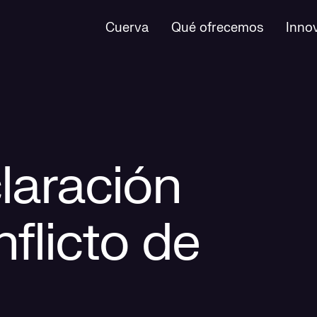
Cuerva
Qué ofrecemos
Inno
laración
nflicto de