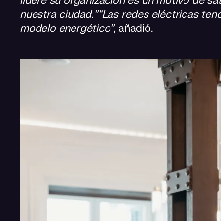
lidere su organización es un motivo de sa
nuestra ciudad.”
“Las redes eléctricas ten
modelo energético”
, añadió.