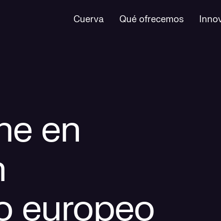
Cuerva
Qué ofrecemos
Inno
ne en
n
o europeo