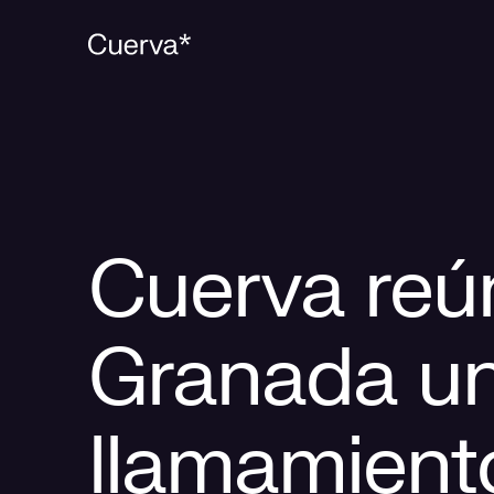
Cuerva reú
Granada u
llamamient