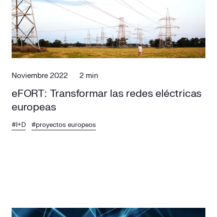
Responsabilidad social
Comercialización
Casos de éxito
Media
Noviembre 2022
2 min
eFORT: Transformar las redes eléctricas
europeas
#I+D
#proyectos europeos