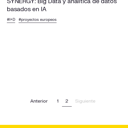
SYNERGY: Big Data y analítica de datos
basados en IA
#I+D
#proyectos europeos
Previous
(current)
Next
Anterior
1
2
Siguiente