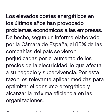
¿Qué es la clase de eficiencia energética?
Los elevados costes energéticos en
¿Qué ventajas tiene elegir una buena clase energética?
los últimos años han provocado
Cómo clasificar la clase energética de los
problemas económicos a las empresas.
electrodomésticos y aparatos eléctricos: ¿cuál es la
De hecho, según un informe elaborado
diferencia entre la antigua y la nueva etiqueta?
por la Cámara de España, el 85% de las
compañías del país se vieron
¿Cómo leer el antiguo etiquetado?
perjudicadas por el aumento de los
¿Cómo interpretar la nueva etiqueta energética europea?
precios de la electricidad, lo que afecta
Nueva normativa y etiquetado energético europeo
a su negocio y supervivencia. Por esta
razón, es relevante aplicar medidas para
Otras soluciones para mejorar la eficiencia en tu
empresa
optimizar el consumo energético y
alcanzar la máxima eficiencia en las
Apuesta por la eficiencia energética en tu empresa
organizaciones.