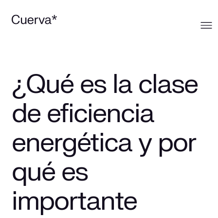
Cuerva
¿Qué es la clase
Qué ofrecemos
Sobre Cuerva
de eficiencia
Innovación
Ecosistema
Generación
energética y por
Comunidad
La mirada Cuerva
Distribución
qué es
Trabaja en Cuerva
Smart Services
Blog
importante
Prensa
Smart Solutions
Recursos