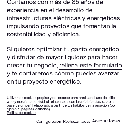
Contamos con más de 85 años de
experiencia en el desarrollo de
infraestructuras eléctricas y energéticas
impulsando proyectos que fomentan la
sostenibilidad y eficienica.
Si quieres optimizar tu gasto energético
y disfrutar de mayor liquidez para hacer
crecer tu negocio,
rellena este formulario
y te contaremos cóomo puedes avanzar
en tu proyecto energético.
Publicado originalmente el 6 de abril de
Utilizamos cookies propias y de terceros para analizar el uso del sitio
web y mostrarte publicidad relacionada con tus preferencias sobre la
2023 y actualizado el 30 de octubre de
base de un perfil elaborado a partir de tus hábitos de navegación (por
ejemplo, páginas visitadas).
2025.
es
en
Politica de cookies
Aceptar todas
Configuración
Rechazar todas
🍪