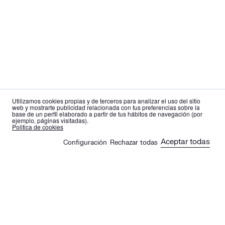
Utilizamos cookies propias y de terceros para analizar el uso del sitio
web y mostrarte publicidad relacionada con tus preferencias sobre la
base de un perfil elaborado a partir de tus hábitos de navegación (por
ejemplo, páginas visitadas).
es
en
Politica de cookies
Aceptar todas
Configuración
Rechazar todas
🍪
Sus artículos