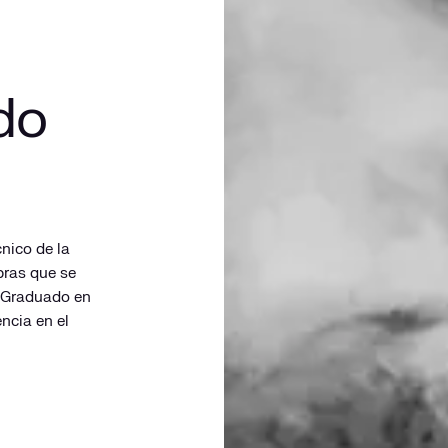
do
nico de la
bras que se
s Graduado en
ncia en el