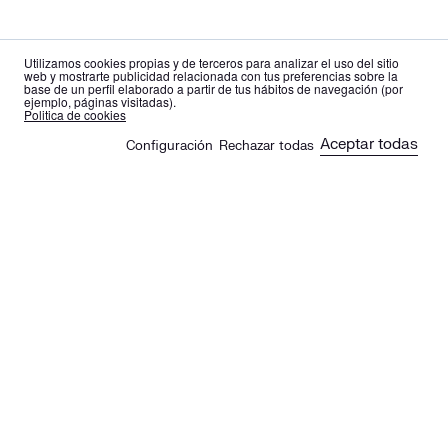
Utilizamos cookies propias y de terceros para analizar el uso del sitio
web y mostrarte publicidad relacionada con tus preferencias sobre la
base de un perfil elaborado a partir de tus hábitos de navegación (por
ejemplo, páginas visitadas).
es
en
Politica de cookies
Aceptar todas
Configuración
Rechazar todas
🍪
Sus artículos