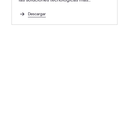
las soluciones tecnológicas más
innovadoras y mejorar la eficiencia
energética de tu empresa
Descargar