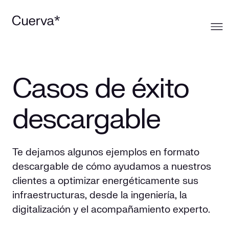
Cuerva
Casos de éxito
Qué ofrecemos
Sobre Cuerva
descargable
Innovación
Ecosistema
Generación
Te dejamos algunos ejemplos en formato
Comunidad
La mirada Cuerva
Distribución
descargable de cómo ayudamos a nuestros
clientes a optimizar energéticamente sus
Contacto
Trabaja en Cuerva
Smart Services
Blog
infraestructuras,
desde la ingeniería, la
digitalización y el acompañamiento experto.
Prensa
Smart Solutions
Recursos