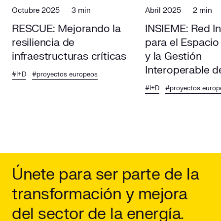
Octubre 2025
3 min
Abril 2025
2 min
RESCUE: Mejorando la
INSIEME: Red I
resiliencia de
para el Espacio
infraestructuras críticas
y la Gestión
Interoperable d
#I+D
#proyectos europeos
Energía en Eur
#I+D
#proyectos europ
Únete para ser parte de la
transformación y mejora
del sector de la energía.