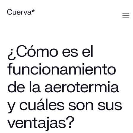
Cuerva
¿Cómo es el
Qué ofrecemos
Sobre Cuerva
funcionamiento
Innovación
Ecosistema
Generación
de la aerotermia
Comunidad
La mirada Cuerva
Distribución
y cuáles son sus
Trabaja en Cuerva
Smart Services
Blog
ventajas?
Prensa
Smart Solutions
Recursos