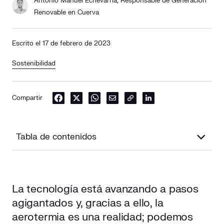
Antonio Manuel Echevarría, Responsable de Generación
Renovable en Cuerva
Escrito el 17 de febrero de 2023
Sostenibilidad
Compartir
Tabla de contenidos
Funcionamiento de la aerotermia
La tecnología está avanzando a pasos
Principales componentes
agigantados y, gracias a ello, la
Ventajas de utilizar la aerotermia
aerotermia es una realidad; podemos