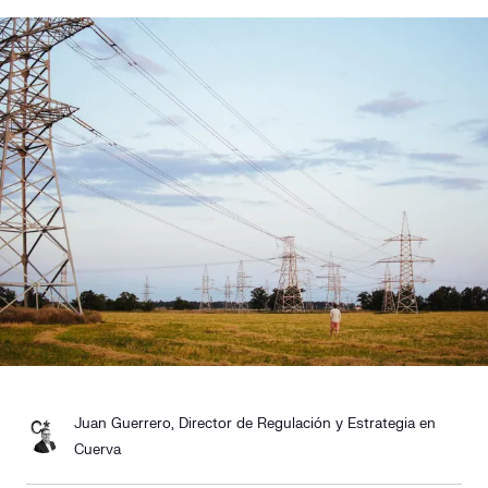
Responsabilidad social
Comercialización
Casos de éxito
Media
Contacto
Juan Guerrero, Director de Regulación y Estrategia en
Cuerva