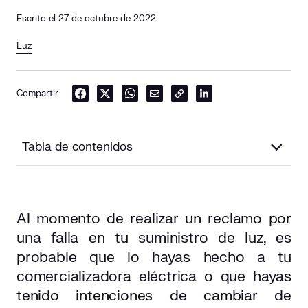
Escrito el 27 de octubre de 2022
Luz
Compartir
Tabla de contenidos
¿Qué son las distribuidoras eléctricas?
Al momento de realizar un reclamo por
¿Qué diferencia hay entre una distribuidora y una
una falla en tu suministro de luz, es
comercializadora de luz?
probable que lo hayas hecho a tu
¿Cuántas distribuidoras eléctricas hay en España?
comercializadora eléctrica o que hayas
tenido intenciones de cambiar de
¿Cómo identificar mi distribuidora de luz por zonas?