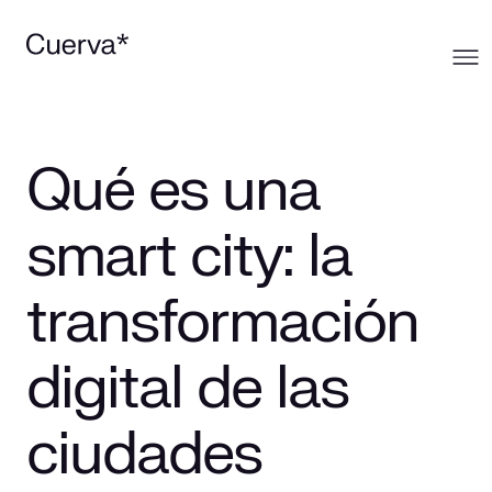
Cuerva
Qué es una
Qué ofrecemos
Sobre Cuerva
smart city: la
Innovación
Ecosistema
Generación
transformación
Comunidad
La mirada Cuerva
Distribución
digital de las
Trabaja en Cuerva
Smart Services
Blog
ciudades
Prensa
Smart Solutions
Recursos