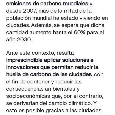
Qué es una smart city: el top 5 mundial
emisiones de carbono mundiales
y,
desde 2007, más de la mitad de la
¿España cuenta con otras smart cities?
población mundial ha estado viviendo en
ciudades. Además, se espera que dicha
Madrid
cantidad aumente hasta el 60% para el
Valencia
año 2030.
Smart cities basadas en las energías renovables
Ante este contexto,
resulta
imprescindible aplicar soluciones e
innovaciones que permitan reducir la
huella de carbono de las ciudades
, con
el fin de contener y reducir las
consecuencias ambientales y
socioeconómicas que, por el contrario,
se derivarían del cambio climático. Y
esto es posible gracias a las ciudades