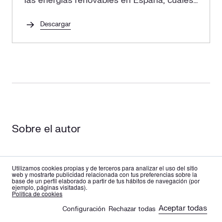
las energías renovables en España, cuáles
son sus ventajas y cómo implementarlas
en tu empresa.
Descargar
Sobre el autor
Miguel Fernández-Mena, Smart Energy Engineer en
Utilizamos cookies propias y de terceros para analizar el uso del sitio
web y mostrarte publicidad relacionada con tus preferencias sobre la
Gridfy
base de un perfil elaborado a partir de tus hábitos de navegación (por
Miguel Fernández-Mena se incorporó a Cuerva a
ejemplo, páginas visitadas).
es
en
Politica de cookies
mediados de 2022 dentro del área de Innovación
participando activamente en el desarrollo de proyectos
Aceptar todas
Configuración
Rechazar todas
🍪
energéticos relacionados con las Smart Grids.