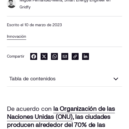
Miguel Fernández-Mena, Smart Energy Engineer en
Gridfy
Escrito el 10 de marzo de 2023
Innovación
Compartir
Tabla de contenidos
¿Qué es una smart city y cuáles son sus
características?
De acuerdo con
la Organización de las
Naciones Unidas (ONU)
, las ciudades
Beneficios de una smart city
producen alrededor del 70% de las