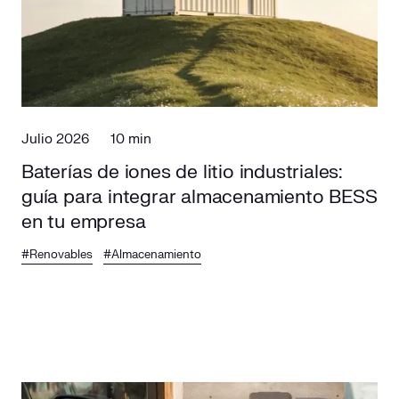
Responsabilidad social
Comercialización
Casos de éxito
Media
Contacto
Julio 2026
10 min
Baterías de iones de litio industriales:
guía para integrar almacenamiento BESS
en tu empresa
#Renovables
#Almacenamiento