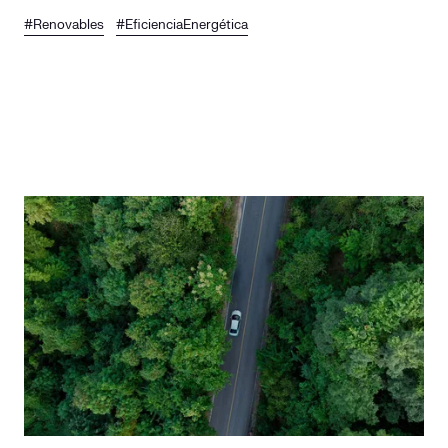
#Renovables
#EficienciaEnergética