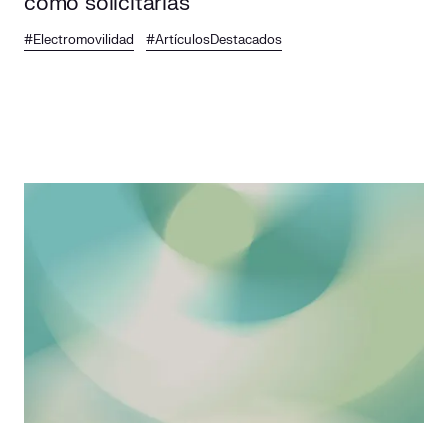
cómo solicitarlas
#Electromovilidad
#ArtículosDestacados