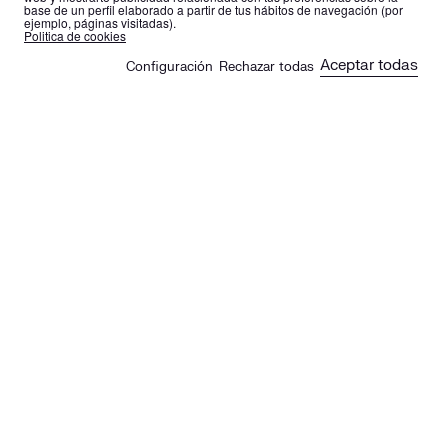
base de un perfil elaborado a partir de tus hábitos de navegación (por
ejemplo, páginas visitadas).
es
en
Politica de cookies
Aceptar todas
Configuración
Rechazar todas
🍪
Sus artículos