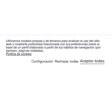
Utilizamos cookies propias y de terceros para analizar el uso del sitio
web y mostrarte publicidad relacionada con tus preferencias sobre la
base de un perfil elaborado a partir de tus hábitos de navegación (por
ejemplo, páginas visitadas).
es
en
Politica de cookies
Aceptar todas
Configuración
Rechazar todas
🍪
Sus artículos