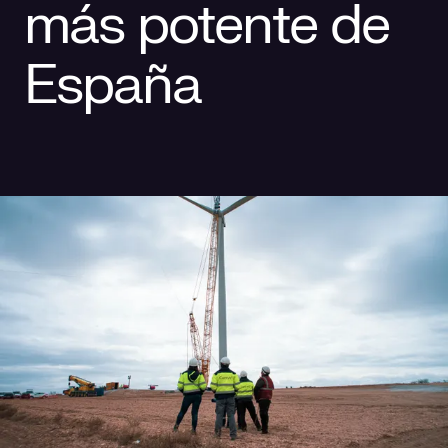
más potente de
Responsabilidad social
Comercialización
Casos de éxito
España
Media