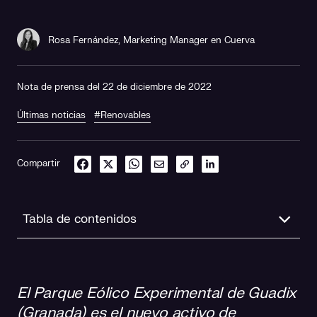
Rosa Fernández, Marketing Manager en Cuerva
Nota de prensa del 22 de diciembre de 2022
Últimas noticias
#Renovables
Compartir
Tabla de contenidos
Mayor tamaño, mayor potencia, la misma ilusión
El Parque Eólico Experimental de Guadix
Comprometidos con el desarrollo de activos renovables
(Granada) es el nuevo activo de