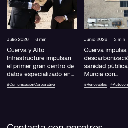
Julio 2026
6 min
Junio 2026
3 min
Cuerva y Alto
Cuerva impulsa 
Infrastructure impulsan
descarbonizació
el primer gran centro de
sanidad pública
datos especializado en
Murcia con
IA de Andalucía
autoconsumo
#ComunicaciónCorporativa
#Renovables
#Autoco
fotovoltaico en
centros de salu
Contacta con nosotros