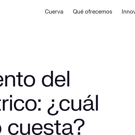
Cuerva
Qué ofrecemos
Inno
nto del
rico: ¿cuál
o cuesta?