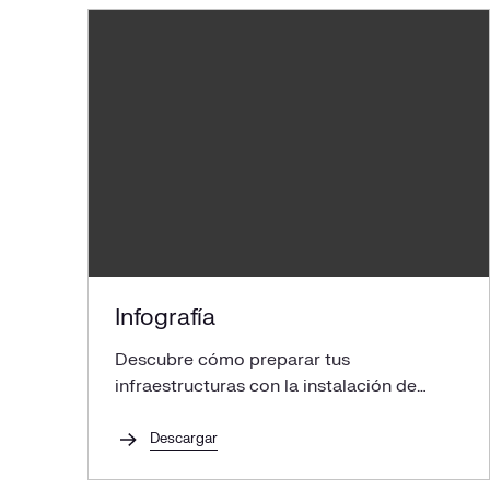
¿Cuál es el mantenimiento general de un coche
eléctrico y de combustión?
Diferencias entre el mantenimiento de un coche
eléctrico y uno de combustión
Mantenimiento de un coche eléctrico: ¿qué
revisiones requiere el sistema eléctrico?
¿Cuánto cuesta el mantenimiento de un coche
eléctrico al año?
Infografía
¿Cuánto dura la batería de un coche eléctrico?
Descubre cómo preparar tus
infraestructuras con la instalación de
Te conducimos hacia la movilidad eléctrica
puntos de recarga
Descargar