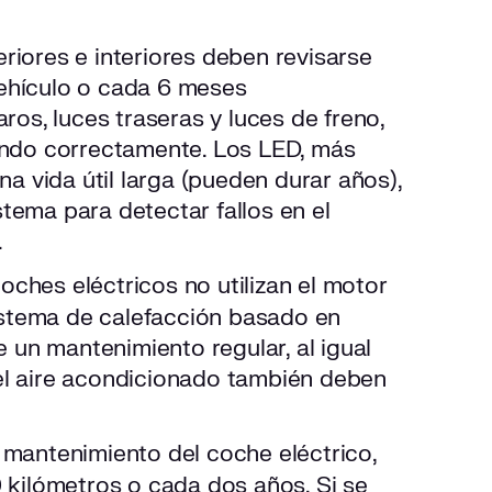
eriores e interiores deben revisarse
vehículo o cada 6 meses
os, luces traseras y luces de freno,
ando correctamente. Los LED, más
a vida útil larga (pueden durar años),
stema para detectar fallos en el
.
oches eléctricos no utilizan el motor
istema de calefacción basado en
 un mantenimiento regular, al igual
del aire acondicionado también deben
 mantenimiento del coche eléctrico,
 kilómetros o cada dos años. Si se